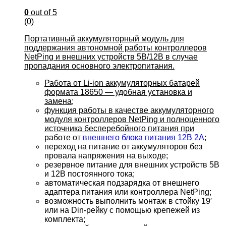
0
out of 5
(0)
Портативный аккумуляторный модуль для
поддержания автономной работы контроллеров
NetPing и внешних устройств 5В/12В в случае
пропадания основного электропитания.
Работа от Li-ion аккумуляторных батарей
формата 18650 — удобная установка и
замена;
функция работы в качестве аккумуляторного
модуля контроллеров NetPing и полноценного
источника бесперебойного питания при
работе от
внешнего блока питания 12В 2А
;
переход на питание от аккумуляторов без
провала напряжения на выходе;
резервное питание для внешних устройств 5В
и 12В постоянного тока;
автоматическая подзарядка от внешнего
адаптера питания или контроллера NetPing;
возможность выполнить монтаж в стойку 19′
или на Din-рейку с помощью крепежей из
комплекта;