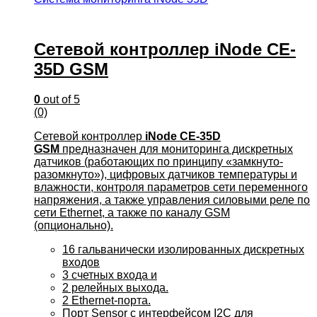
Сетевой контроллер iNode CE-
35D GSM
0
out of 5
(0)
Сетевой контроллер
iNode CE-35D
GSM
предназначен для мониторинга дискретных
датчиков (работающих по принципу «замкнуто-
разомкнуто»), цифровых датчиков температуры и
влажности, контроля параметров сети переменного
напряжения, а также управления силовыми реле по
сети Ethernet, а также по каналу GSM
(опционально).
16 гальванически изолированных дискретных
входов
3 счетных входа и
2 релейных выхода.
2 Ethernet-порта.
Порт Sensor с интерфейсом I2C для