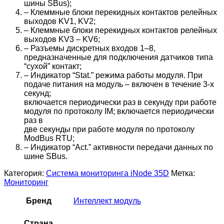
шины SBus);
– Клеммные блоки перекидных контактов релейных
выходов KV1, KV2;
– Клеммные блоки перекидных контактов релейных
выходов KV3 – KV6;
– Разъемы дискретных входов 1–8,
предназначенные для подключения датчиков типа
“сухой” контакт;
– Индикатор “Stat.” режима работы модуля. При
подаче питания на модуль – включен в течение 3-х
секунд;
включается периодически раз в секунду при работе
модуля по протоколу IM; включается периодически
раз в
две секунды при работе модуля по протоколу
ModBus RTU;
– Индикатор “Act.” активности передачи данных по
шине SBus.
Категория:
Система мониторинга iNode 35D
Метка:
Мониторинг
Бренд
Интеллект модуль
Страна