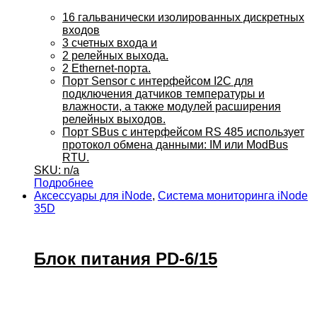
16 гальванически изолированных дискретных
входов
3 счетных входа и
2 релейных выхода.
2 Ethernet-порта.
Порт Sensor с интерфейсом I2C для
подключения датчиков температуры и
влажности, а также модулей расширения
релейных выходов.
Порт SBus с интерфейсом RS 485 использует
протокол обмена данными: IM или ModBus
RTU.
SKU: n/a
Подробнее
Аксессуары для iNode
,
Система мониторинга iNode
35D
Блок питания PD-6/15