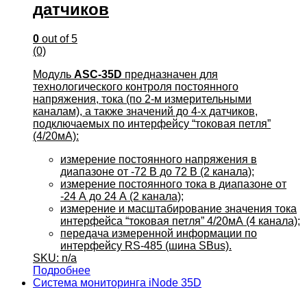
датчиков
0
out of 5
(0)
Модуль
ASC
-35D
предназначен для
технологического контроля постоянного
напряжения, тока (по 2-м измерительными
каналам), а также значений до 4-х датчиков,
подключаемых по интерфейсу “токовая петля”
(4/20мА):
измерение постоянного напряжения в
диапазоне от -72 В до 72 В (2 канала);
измерение постоянного тока в диапазоне от
-24 А до 24 А (2 канала);
измерение и масштабирование значения тока
интерфейса “токовая петля” 4/20мА (4 канала);
передача измеренной информации по
интерфейсу RS-485 (шина SBus).
SKU: n/a
Подробнее
Система мониторинга iNode 35D