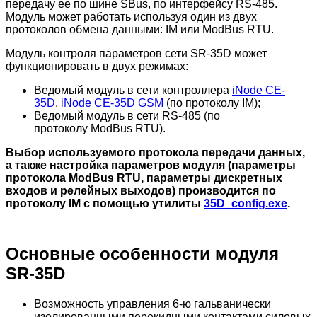
передачу ее по шине SBus, по интерфейсу RS-485.
Модуль может работать используя один из двух
протоколов обмена данными: IM или ModBus RTU.
Модуль контроля параметров сети SR-35D может
функционировать в двух режимах:
Ведомый модуль в сети контроллера
iNode CE-
35D
,
iNode CE-35D GSM
(по протоколу IM);
Ведомый модуль в сети RS-485 (по
протоколу ModBus RTU).
Выбор используемого протокола передачи данных,
а также настройка параметров модуля (параметры
протокола ModBus RTU, параметры дискретных
входов и релейных выходов) производится по
протоколу IM с помощью утилиты
35D_config.exe
.
Основные особенности модуля
SR-35D
Возможность управления 6-ю гальванически
изолированными перекидными контактами силовых