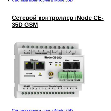
Система мониторинга iNode 35D
Сетевой контроллер iNode CE-
35D GSM
Система мониторинга iNode 35D