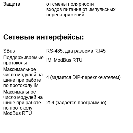
Защита
от смены полярности
входов питания от импульсных
перенапряжений
Сетевые интерфейсы:
SBus
RS-485, два разъема RJ45
Поддерживаемые
IM, ModBus RTU
протоколы
Максимальное
число модулей на
4 (задается DIP-переключателем)
шине при работе
по протоколу IM
Максимальное
число модулей на
шине при работе
254 (задается программно)
по протоколу
ModBus RTU