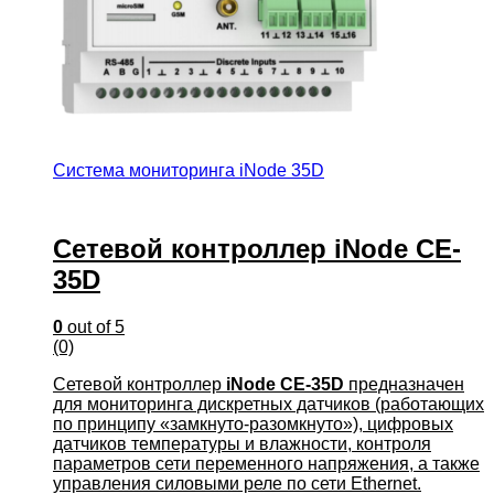
Система мониторинга iNode 35D
Сетевой контроллер iNode CE-
35D
0
out of 5
(0)
Сетевой контроллер
iNode CE-35D
предназначен
для мониторинга дискретных датчиков (работающих
по принципу «замкнуто-разомкнуто»), цифровых
датчиков температуры и влажности, контроля
параметров сети переменного напряжения, а также
управления силовыми реле по сети Ethernet.