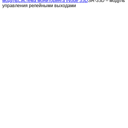
модуль
Система мониторинга iNode 35D
SR-35D – модуль
управления релейными выходами