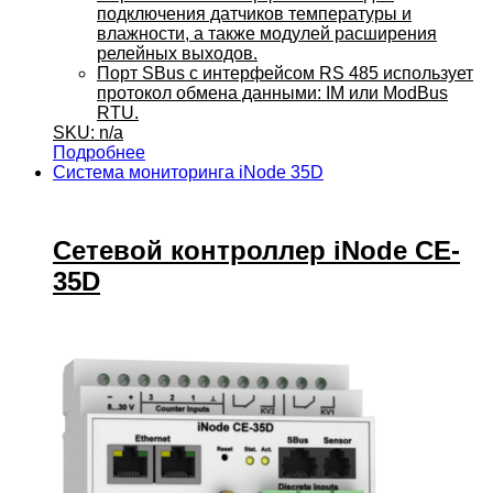
подключения датчиков температуры и
влажности, а также модулей расширения
релейных выходов.
Порт SBus с интерфейсом RS 485 использует
протокол обмена данными: IM или ModBus
RTU.
SKU: n/a
Подробнее
Система мониторинга iNode 35D
Сетевой контроллер iNode CE-
35D