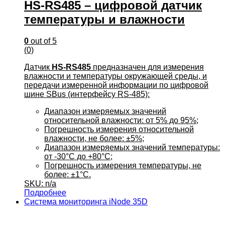
HS-RS485 – цифровой датчик
температуры и влажности
0
out of 5
(0)
Датчик
HS-RS485
предназначен для измерения
влажности и температуры окружающей среды, и
передачи измеренной информации по цифровой
шине SBus (интерфейсу RS-485):
Диапазон измеряемых значений
относительной влажности: от 5% до 95%;
Погрешность измерения относительной
влажности, не более: ±5%;
Диапазон измеряемых значений температуры:
от -30°С до +80°С;
Погрешность измерения температуры, не
более: ±1°С.
SKU: n/a
Подробнее
Система мониторинга iNode 35D