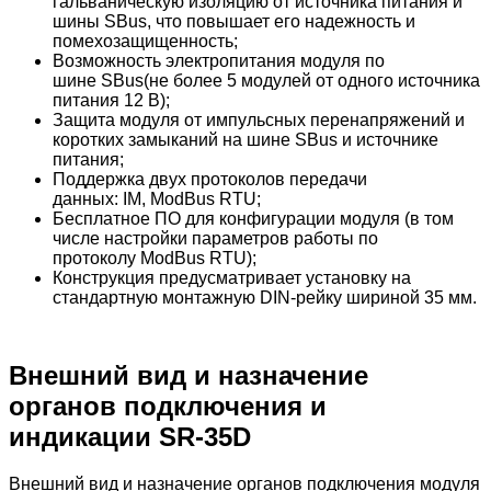
гальваническую изоляцию от источника питания и
шины SBus, что повышает его надежность и
помехозащищенность;
Возможность электропитания модуля по
шине SBus(не более 5 модулей от одного источника
питания 12 В);
Защита модуля от импульсных перенапряжений и
коротких замыканий на шине SBus и источнике
питания;
Поддержка двух протоколов передачи
данных: IM, ModBus RTU;
Бесплатное ПО для конфигурации модуля (в том
числе настройки параметров работы по
протоколу ModBus RTU);
Конструкция предусматривает установку на
стандартную монтажную DIN-рейку шириной 35 мм.
Внешний вид и назначение
органов подключения и
индикации SR-35D
Внешний вид и назначение органов подключения модуля