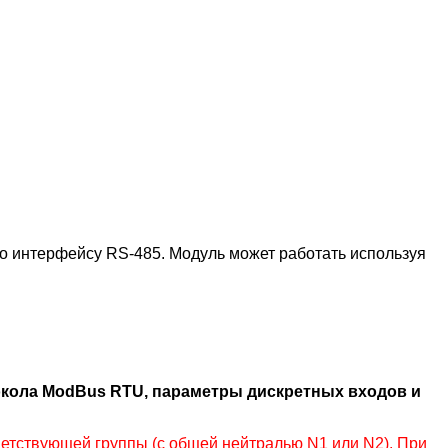
о интерфейсу RS-485. Модуль может работать используя
окола ModBus RTU, параметры дискретных входов и
тствующей группы (с общей нейтралью N1 или N2). При