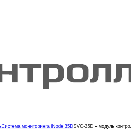
ь
Система мониторинга iNode 35D
SVC-35D – модуль контро