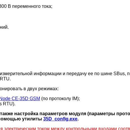
300 В переменного тока;
ний.
измерительной информации и передачу ее по шине SBus, п
 RTU.
онировать в двух режимах:
iNode CE-35D GSM
(по протоколу IM);
s RTU).
 также настройка параметров модуля (параметры прот
с помощью утилиты
35D_config.exe
.
 электрическим током между контрольными входами соотве