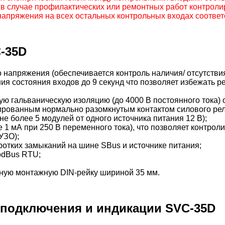
 в случае профилактических или ремонтных работ контроли
напряжения на всех остальных контрольных входах соотве
-35D
 напряжения (обеспечивается контроль наличия/ отсутстви
 состояния входов до 9 секунд что позволяет избежать ре
 гальваническую изоляцию (до 4000 В постоянного тока) 
ированным нормально разомкнутым контактом силового рел
е более 5 модулей от одного источника питания 12 В);
е 1 мА при 250 В переменного тока), что позволяет контро
УЗО);
отких замыканий на шине SBus и источнике питания;
odBus RTU;
тную монтажную DIN-рейку шириной 35 мм.
 подключения и индикации SVC-35D