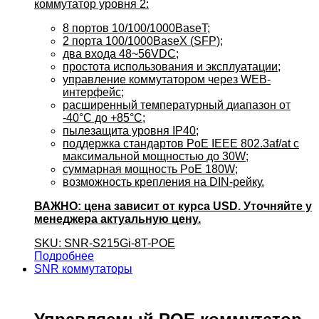
коммутатор уровня 2:
8 портов 10/100/1000BaseT;
2 порта 100/1000BaseX (SFP);
два входа 48~56VDC;
простота использования и эксплуатации;
управление коммутатором через WEB-
интерфейс;
расширенный температурный диапазон от
-40°C до +85°C;
пылезащита уровня IP40;
поддержка стандартов PoE IEEE 802.3af/at c
максимальной мощностью до 30W;
суммарная мощность PoE 180W;
возможность крепления на DIN-рейку.
ВАЖНО: цена зависит от курса USD. Уточняйте у
менеджера актуальную цену.
SKU: SNR-S215Gi-8T-POE
Подробнее
SNR коммутаторы