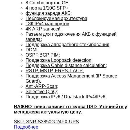
8 Combo портов GE;
4 порта 1/10G SFP+;
функция заряда АКБ;
Неблокируемая архитектура;
13К IPv4 маршрутов
4K ARP записей
Разъем для подключения АКБ с функцией
заряда;
Поддержка аппаратного стекирования;
DDMI;
OSPF;BGP;PIM;
Поддержка Loopback detection;
Поддержка Cable distance calculation;
RSTP, MSTP, ERPS, LACP;
Поддержка Access Management (IP Source
Guard),
Anti-ARP-Scan;
Selective QinQ;
Поддержка IPv6 / Dualstack IPv4/IPv6.
ВАЖНО: цена зависит от курса USD. Уточняйте у
менеджера актуальную цену.
SKU: SNR-S3850G-24FX-UPS
Подробнее