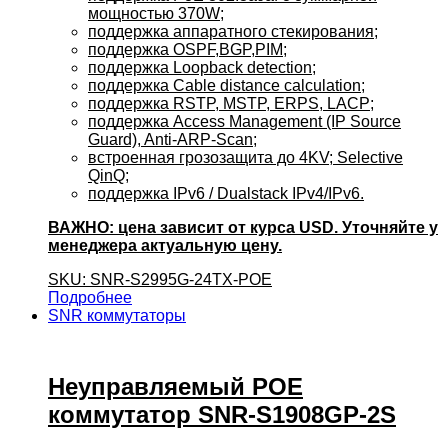
мощностью 370W;
поддержка аппаратного стекирования;
поддержка OSPF,BGP,PIM;
поддержка Loopback detection;
поддержка Cable distance calculation;
поддержка RSTP, MSTP, ERPS, LACP;
поддержка Access Management (IP Source
Guard), Anti-ARP-Scan;
встроенная грозозащита до 4KV; Selective
QinQ;
поддержка IPv6 / Dualstack IPv4/IPv6.
ВАЖНО: цена зависит от курса USD. Уточняйте у
менеджера актуальную цену.
SKU: SNR-S2995G-24TX-POE
Подробнее
SNR коммутаторы
Неуправляемый POE
коммутатор SNR-S1908GP-2S