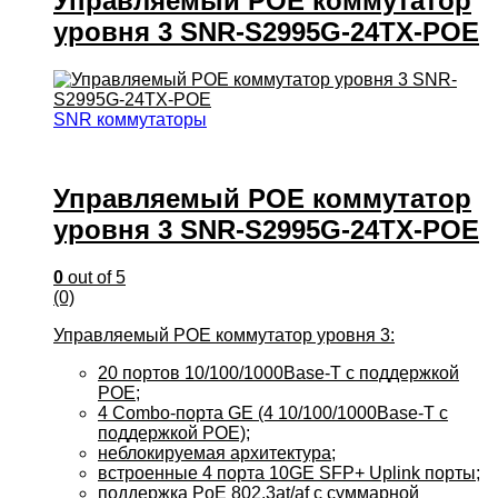
Управляемый POE коммутатор
уровня 3 SNR-S2995G-24TX-POE
SNR коммутаторы
Управляемый POE коммутатор
уровня 3 SNR-S2995G-24TX-POE
0
out of 5
(0)
Управляемый POE коммутатор уровня 3:
20 портов 10/100/1000Base-T с поддержкой
POE;
4 Combo-порта GE (4 10/100/1000Base-T с
поддержкой POE);
неблокируемая архитектура;
встроенные 4 порта 10GE SFP+ Uplink порты;
поддержка PoE 802.3at/af с суммарной