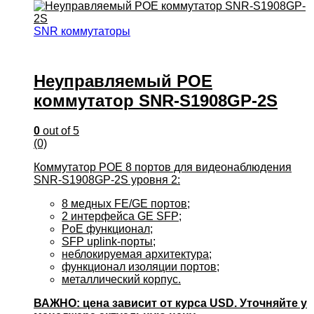
SNR коммутаторы
Неуправляемый POE
коммутатор SNR-S1908GP-2S
0
out of 5
(0)
Коммутатор POE 8 портов для видеонаблюдения
SNR-S1908GP-2S уровня 2:
8 медных FE/GE портов;
2 интерфейса GE SFP;
PoE функционал;
SFP uplink-порты;
неблокируемая архитектура;
функционал изоляции портов;
металлический корпус.
ВАЖНО: цена зависит от курса USD. Уточняйте у