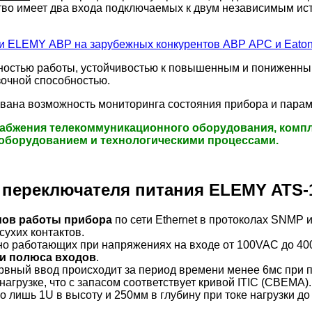
ство имеет два входа подключаемых к двум независимым и
ги ELEMY АВР на зарубежных конкурентов АВР APC и Eato
ьностью работы, устойчивостью к повышенным и пониженн
зочной способностью.
вана возможность мониторинга состояния прибора и параме
абжения телекоммуникационного оборудования, компл
оборудованием и технологическими процессами.
переключателя питания ELEMY ATS-1
мов работы прибора
по сети Ethernet в протоколах SNMP 
сухих контактов.
тно работающих при напряжениях на входе от 100VAC до 4
 и полюса входов
.
рвный ввод происходит за период времени менее 6мс при 
агрузке, что с запасом соответствует кривой ITIC (CBEMA).
 лишь 1U в высоту и 250мм в глубину при токе нагрузки до