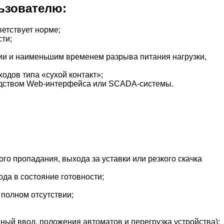
ьзователю:
етствует норме;
сти;
ии и наименьшим временем разрыва питания нагрузки,
одов типа «сухой контакт»;
редством Web-интерфейса или SCADA-системы.
го пропадания, выхода за уставки или резкого скачка
да в состояние готовности;
 полном отсутствии;
ный ввод, положения автоматов и перегрузка устройства);