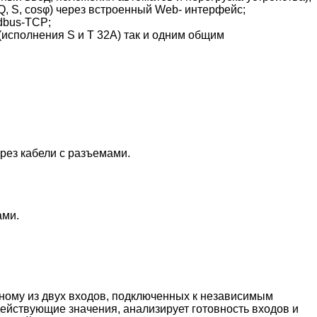
Q, S, cosφ) через встроенный Web- интерфейс;
dbus-TCP;
исполнения S и T 32A) так и одним общим
рез кабели с разъемами.
ами.
ному из двух входов, подключенных к независимым
ействующие значения, анализирует готовность входов и