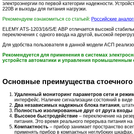
электроэнергии по первой категории надежности. Устрой
220В и выходы для питания нагрузки.
Рекомендуем ознакомиться со статьей:
Российские анало
ELEMY ATS-1203/16/S/E АВР отличается высокой стабил
переключения с одного ввода на другой, высокой перегру
Для удобства пользователя в данной модели АСП реализо
Рекомендуется для применения в системах электросн
устройств автоматики и управления промышленным 
Основные преимущества стоечного 
Удаленный мониторинг параметров сети и режи
интерфейс. Наличие сигнализации состояний в виде 
Два независимых надежных блока питания
, шта
Полностью изолированные друг от друга входы
Высокое быстродействие
– переключение на резе
питания. Это время реального перерыва питания на н
Компактность
– прибор занимает пространство всего
применять прибор в компактных неглубоких шкафах.