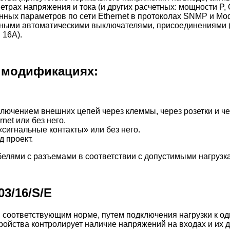
трах напряжения и тока (и других расчетных: мощности P, 
нных параметров по сети Ethernet в протоколах SNMP и Mo
енными автоматическими выключателями, присоединениями (
 16A).
в модификациях:
лючением внешних цепей через клеммы, через розетки и че
et или без него.
игнальные контакты» или без него.
 проект.
лями с разъемами в соответствии с допустимыми нагрузк
3/16/S/E
 соответствующим норме, путем подключения нагрузки к од
ойства контролирует наличие напряжений на входах и их д