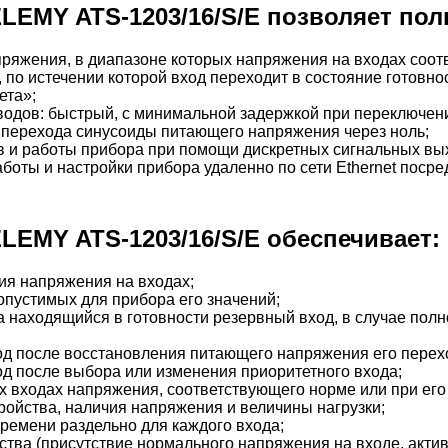
LEMY ATS-1203/16/S/E позволяет пол
пряжения, в диапазоне которых напряжения на входах соотв
 по истечении которой вход переходит в состояние готовно
ета»;
одов: быстрый, с минимальной задержкой при переключен
т перехода синусоиды питающего напряжения через ноль;
в и работы прибора при помощи дискретных сигнальных вых
боты и настройки прибора удаленно по сети Ethernet пос
EMY ATS-1203/16/S/E обеспечивает:
ия напряжения на входах;
опустимых для прибора его значений;
 находящийся в готовности резервный вход, в случае полно
од после восстановления питающего напряжения его перехо
од после выбора или изменения приоритетного входа;
их входах напряжения, соответствующего норме или при его
ойства, наличия напряжения и величины нагрузки;
ремени раздельно для каждого входа;
йства (присутствие нормального напряжения на входе, актив