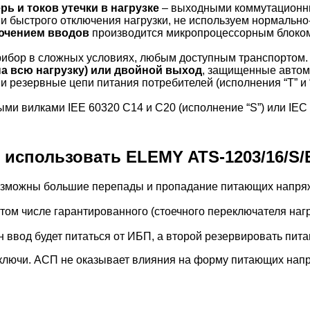
рь и токов утечки в нагрузке
– выходными коммутационны
 быстрого отключения нагрузки, не используем нормально-
лючением вводов
производится микропроцессорным блоком
прибор в сложных условиях, любым доступным транспортом.
а всю нагрузку) или двойной выход
, защищенные автом
и резервные цепи питания потребителей (исполнения “T” и 
.
ми вилками IEE 60320 C14 и C20 (исполнение “S”) или IEC 
использовать ELEMY ATS-1203/16/S/E
 возможны большие перепады и пропадание питающих напряж
в том числе гарантированного (стоечного переключателя на
ин ввод будет питаться от ИБП, а второй резервировать пита
ючи. АСП не оказывает влияния на форму питающих напряж