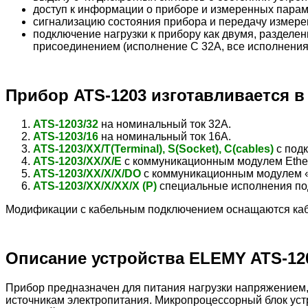
доступ к информации о приборе и измеренных параме
сигнализацию состояния прибора и передачу измере
подключение нагрузки к прибору как двумя, раздел
присоединением (исполнение С 32A, все исполнения
Прибор ATS-1203 изготавливается 
ATS-1203/32
на номинальный ток 32А.
ATS-1203/16
на номинальный ток 16А.
ATS-1203/ХХ/T(Terminal), S(Socket), C(cables)
с подк
ATS-1203/ХХ/X/E
с коммуникационным модулем Ethern
ATS-1203/ХХ/X/Х/DO
с коммуникационным модулем «с
ATS-1203/ХХ/Х/ХХ/Х (Р)
специальные исполнения под
Модификации с кабельным подключением оснащаются кабе
Описание устройства ELEMY ATS-120
Прибор предназначен для питания нагрузки напряжением,
источникам электропитания. Микропроцессорный блок устр