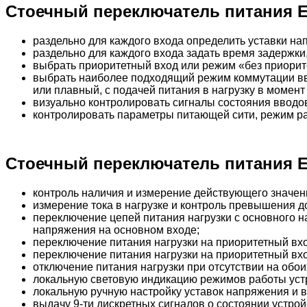
Стоечный переключатель питания E
раздельно для каждого входа определить уставки на
раздельно для каждого входа задать время задержки,
выбрать приоритетный вход или режим «без приорит
выбрать наиболее подходящий режим коммутации вв
или плавный, с подачей питания в нагрузку в момен
визуально контролировать сигналы состояния вводо
контролировать параметры питающей сити, режим ра
Стоечный переключатель питания EL
контроль наличия и измерение действующего значен
измерение тока в нагрузке и контроль превышения д
переключение цепей питания нагрузки с основного на
напряжения на основном входе;
переключение питания нагрузки на приоритетный вх
переключение питания нагрузки на приоритетный вх
отключение питания нагрузки при отсутствии на обо
локальную световую индикацию режимов работы устр
локальную ручную настройку уставок напряжения и в
выдачу 9-ти дискретных сигналов о состоянии устро