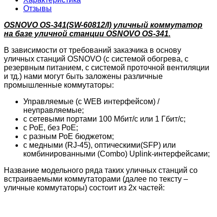
Отзывы
OSNOVO OS-341(SW-60812/I) уличный коммутатор
на базе уличной станции OSNOVO OS-341.
В зависимости от требований заказчика в основу
уличных станций OSNOVO (с системой обогрева, с
резервным питанием, с системой проточной вентиляции
и тд.) нами могут быть заложены различные
промышленные коммутаторы:
Управляемые (с WEB интерфейсом) /
неуправляемые;
с сетевыми портами 100 Мбит/с или 1 Гбит/с;
с РоЕ, без РоЕ;
с разным РоЕ бюджетом;
с медными (RJ-45), оптическими(SFP) или
комбинированными (Combo) Uplink-интерфейсами;
Название модельного ряда таких уличных станций со
встраиваемыми коммутаторами (далее по тексту –
уличные коммутаторы) состоит из 2х частей: