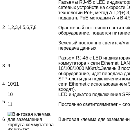
Разъемы RJ-45 с LED индикатор
сетевых устройств на скорости 1
технологии PoE, метод А 1,2(+) 3
подавать PoE методами А и В 4,5(+
2
1,2,3,4,5,6,7,8
Оранжевый постоянно светится/
оборудование, подается питание
Зеленый постоянно светится/миг
передача данных.
Разъем RJ-45 с LED индикатора
коммутатора к сети Ethernet, LA
3
9
10/100/1000 Мбит/с.Зеленый пос
оборудование, идет передача да
SFP-слоты для подключения комм
4
10/11
сети Ethernet с использованием 
входят).
10
LED индикатор подключения SFP
5
11
Постоянно светится/мигает – сл
6
Винтовая клемма для заземлени
48-57VDC