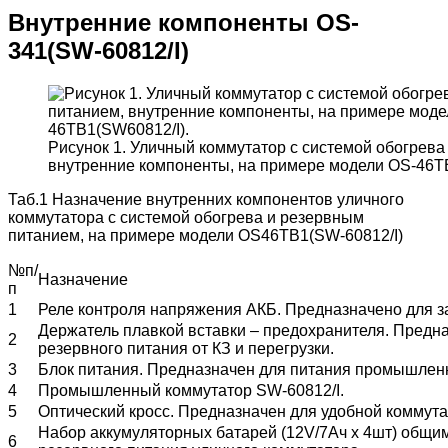
Внутренние компоненты OS-
341(SW-60812/I)
Рисунок 1. Уличный коммутатор c системой обогрева
внутренние компоненты, на примере модели OS-46T
Таб.1 Назначение внутренних компонентов уличного
коммутатора с системой обогрева и резервным
питанием, на примере модели OS46TB1(SW-60812/I)
№п/
Назначение
п
1
Реле контроля напряжения АКБ. Предназначено для за
Держатель плавкой вставки – предохранителя. Предн
2
резервного питания от КЗ и перегрузки.
3
Блок питания. Предназначен для питания промышлен
4
Промышленный коммутатор SW-60812/I.
5
Оптический кросс. Предназначен для удобной коммута
Набор аккумуляторных батарей (12V/7Aч х 4шт) общи
6