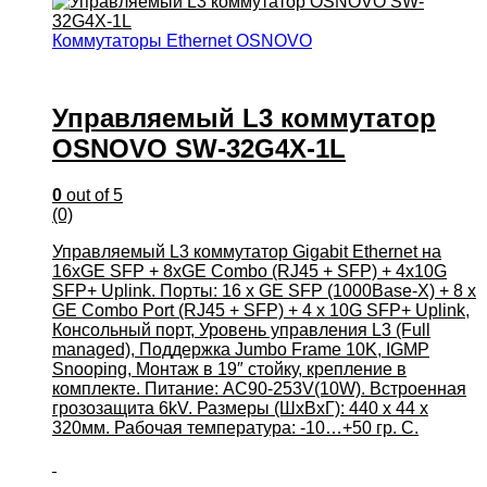
Коммутаторы Ethernet OSNOVO
Управляемый L3 коммутатор
OSNOVO SW-32G4X-1L
0
out of 5
(0)
Управляемый L3 коммутатор Gigabit Ethernet на
16xGE SFP + 8xGE Combo (RJ45 + SFP) + 4x10G
SFP+ Uplink. Порты: 16 x GE SFP (1000Base-X) + 8 x
GE Combo Port (RJ45 + SFP) + 4 x 10G SFP+ Uplink,
Консольный порт, Уровень управления L3 (Full
managed), Поддержка Jumbo Frame 10K, IGMP
Snooping, Монтаж в 19″ стойку, крепление в
комплекте. Питание: AC90-253V(10W). Встроенная
грозозащита 6kV. Размеры (ШхВхГ): 440 x 44 x
320мм. Рабочая температура: -10…+50 гр. С.