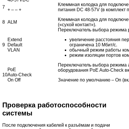
Клеммная колодка для подключе
7
+ – – +
питания DC 48-57V (в комплект п
Клеммная колодка для подключе
8
ALM
(«сухой контакт»).
Переключатель выбора режима 
Extend
увеличение расстояния пе
9
Default
ограничена 10 Мбит/с.
VLAN
обычный режим работы ком
режим изоляции портов ко
Переключатель выбора режима 
РоЕ
оборудования PoE Auto-Check в
10
Auto-Check
On Off
Значение по умолчанию – On (вк
Проверка работоспособности
системы
После подключения кабелей к разъёмам и подачи