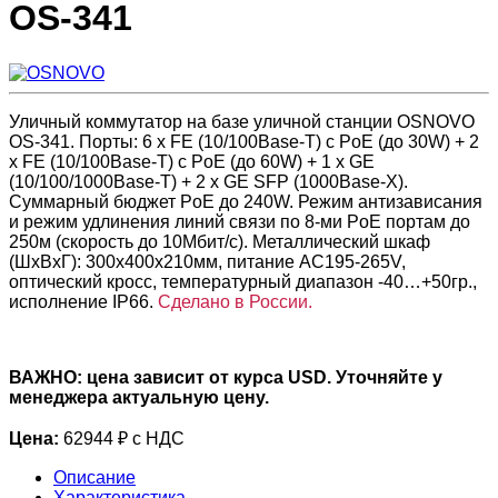
OS-341
Уличный коммутатор на базе уличной станции OSNOVO
OS-341. Порты: 6 x FE (10/100Base-T) с PoE (до 30W) + 2
x FE (10/100Base-T) с PoE (до 60W) + 1 x GE
(10/100/1000Base-T) + 2 x GE SFP (1000Base-X).
Суммарный бюджет PoE до 240W. Режим антизависания
и режим удлинения линий связи по 8-ми PoE портам до
250м (скорость до 10Мбит/с). Металлический шкаф
(ШxВxГ): 300х400х210мм, питание AC195-265V,
оптический кросс, температурный диапазон -40…+50гр.,
исполнение IP66.
Сделано в России.
ВАЖНО: цена зависит от курса USD. Уточняйте у
менеджера актуальную цену.
Цена:
62944 ₽ с НДС
Описание
Характеристика