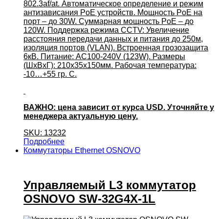
802.3af/at. Автоматическое определение и режим
антизависания PoE устройств. Мощность PoE на
порт – до 30W. Суммарная мощность PoE – до
120W. Поддержка режима CCTV: Увеличение
расстояния передачи данных и питания до 250м,
изоляция портов (VLAN). Встроенная грозозащита
6кВ. Питание: AC100-240V (123W). Размеры
(ШxВxГ): 210x35x150мм. Рабочая температура:
-10…+55 гр. С.
ВАЖНО: цена зависит от курса USD. Уточняйте у
менеджера актуальную цену.
SKU: 13232
Подробнее
Коммутаторы Ethernet OSNOVO
Управляемый L3 коммутатор
OSNOVO SW-32G4X-1L