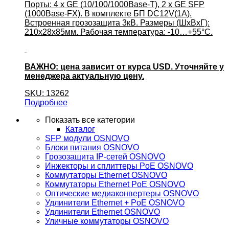
Порты: 4 x GE (10/100/1000Base-T), 2 x GE SFP
(1000Base-FX). В комплекте БП DC12V(1A).
Встроенная грозозащита 3кВ. Размеры (ШхВхГ):
210x28x85мм. Рабочая температура: -10…+55°С.
ВАЖНО: цена зависит от курса USD. Уточняйте у
менеджера актуальную цену.
SKU: 13262
Подробнее
Показать все категории
Каталог
SFP модули OSNOVO
Блоки питания OSNOVO
Грозозащита IP-сетей OSNOVO
Инжекторы и сплиттеры PoE OSNOVO
Коммутаторы Ethernet OSNOVO
Коммутаторы Ethernet PoE OSNOVO
Оптические медиаконвертеры OSNOVO
Удлинители Ethernet + PoE OSNOVO
Удлинители Ethernet OSNOVO
Уличные коммутаторы OSNOVO