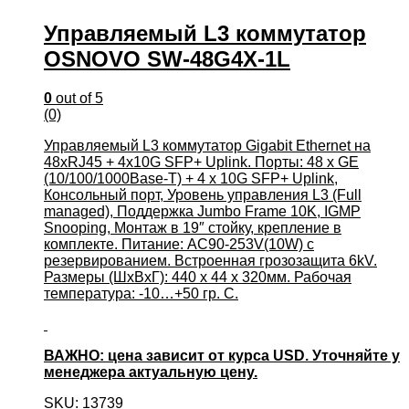
Управляемый L3 коммутатор
OSNOVO SW-48G4X-1L
0
out of 5
(0)
Управляемый L3 коммутатор Gigabit Ethernet на
48xRJ45 + 4x10G SFP+ Uplink. Порты: 48 x GE
(10/100/1000Base-T) + 4 x 10G SFP+ Uplink,
Консольный порт, Уровень управления L3 (Full
managed), Поддержка Jumbo Frame 10K, IGMP
Snooping, Монтаж в 19″ стойку, крепление в
комплекте. Питание: AC90-253V(10W) c
резервированием. Встроенная грозозащита 6kV.
Размеры (ШхВхГ): 440 x 44 x 320мм. Рабочая
температура: -10…+50 гр. С.
ВАЖНО: цена зависит от курса USD. Уточняйте у
менеджера актуальную цену.
SKU: 13739