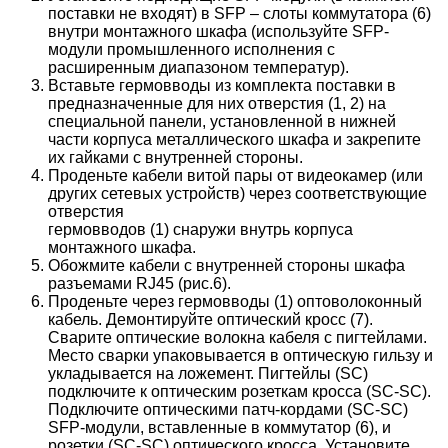
поставки не входят) в SFP – слоты коммутатора (6)
внутри монтажного шкафа (используйте SFP-
модули промышленного исполнения с
расширенным диапазоном температур).
Вставьте гермовводы из комплекта поставки в
предназначенные для них отверстия (1, 2) на
специальной панели, установленной в нижней
части корпуса металлического шкафа и закрепите
их гайками с внутренней стороны.
Проденьте кабели витой пары от видеокамер (или
других сетевых устройств) через соответствующие
отверстия
гермовводов (1) снаружи внутрь корпуса
монтажного шкафа.
Обожмите кабели с внутренней стороны шкафа
разъемами RJ45 (рис.6).
Проденьте через гермовводы (1) оптоволоконный
кабель. Демонтируйте оптический кросс (7).
Сварите оптические волокна кабеля с пигтейлами.
Место сварки упаковывается в оптическую гильзу и
укладывается на ложемент. Пигтейлы (SC)
подключите к оптическим розеткам кросса (SC-SC).
Подключите оптическими патч-кордами (SC-SC)
SFP-модули, вставленные в коммутатор (6), и
розетки (SC-SC) оптического кросса. Установите